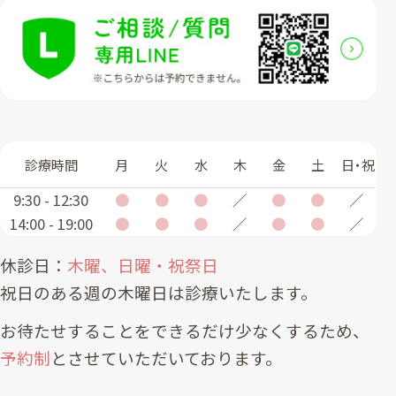
診療時間
月
火
水
木
金
土
日・祝
9:30 - 12:30
●
●
●
／
●
●
／
14:00 - 19:00
●
●
●
／
●
●
／
休診日：
木曜、日曜・祝祭日
祝日のある週の木曜日は診療いたします。
お待たせすることをできるだけ少なくするため、
予約制
とさせていただいております。