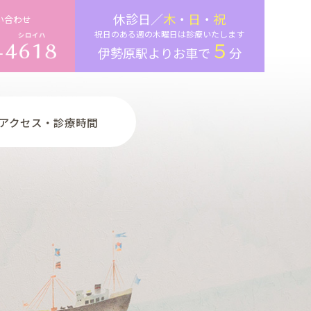
休診日／
木
・
日
・
祝
い合わせ
祝日のある週の木曜日は診療いたします
５
伊勢原駅よりお車で
分
アクセス・診療時間